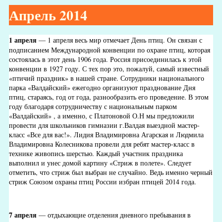
Апрель 2014
1 апреля
— 1 апреля весь мир отмечает День птиц. Он связан с
подписанием Международной конвенции по охране птиц, которая
состоялась в этот день 1906 года. Россия присоединилась к этой
конвенции в 1927 году. С тех пор это, пожалуй, самый известный
«птичий праздник» в нашей стране. Сотрудники национального
парка «Валдайский» ежегодно организуют празднование Дня
птиц, стараясь, год от года, разнообразить его проведение. В этом
году благодаря сотрудничеству с национальным парком
«Валдайский» , а именно, с Платоновой О.Н мы предложили
провести для школьников гимназии г.Валдая выездной мастер-
класс «Все для вас!». Лидия Владимировна Агарская и Людмила
Владимировна Колесникова провели для ребят мастер-класс в
технике живопись шерстью. Каждый участник праздника
выполнил и унес домой картину «Стриж в полете». Следует
отметить, что стриж был выбран не случайно. Ведь именно черный
стриж Союзом охраны птиц России избран птицей 2014 года.
7 апреля
— отдыхающие отделения дневного пребывания в